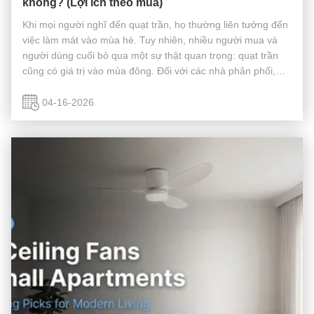
không? (Lợi ích theo mùa)
Khi mọi người nghĩ đến quạt trần, họ thường liên tưởng đến
việc làm mát vào mùa hè. Tuy nhiên, nhiều người mua và
người dùng cuối bỏ qua một sự thật quan trọng: quạt trần
cũng có giá trị vào mùa đông. Đối với các nhà phân phối,
nhà bán lẻ và người mua dự án, việc hiểu rõ lợi thế theo
mùa này có thể ...
04-16-2026