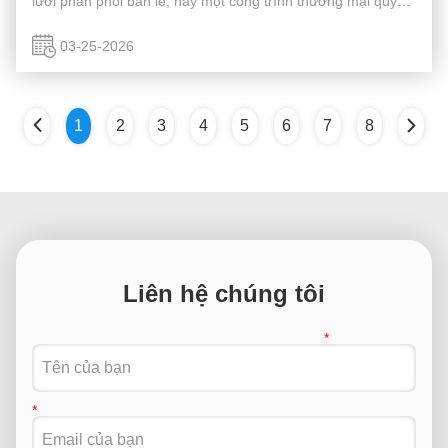
lưới phân phối bán lẻ, hay một công trình thương mại quy
mô lớn — việc chọn sai nhà cung cấp có thể dẫn đến việc
giao hàng chậm trễ, kiểm ...
03-25-2026
1
2
3
4
5
6
7
8
Liên hệ chúng tôi