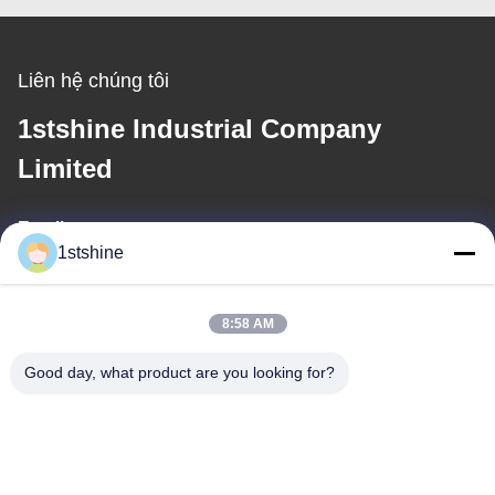
Liên hệ chúng tôi
1stshine Industrial Company
Limited
Email
1stshine
oprta@1stshine.com
8:58 AM
Địa chỉ của chúng tôi
Good day, what product are you looking for?
Địa chỉ
No.126, zhongheng avenue, Baoyu Village, Henglan Town,
Zhongshan City, Quảng Đông Province, China