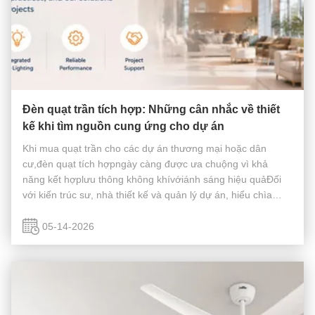
Đèn quạt trần tích hợp: Những cân nhắc về thiết
kế khi tìm nguồn cung ứng cho dự án
Khi mua quạt trần cho các dự án thương mại hoặc dân
cư,đèn quạt tích hợpngày càng được ưa chuộng vì khả
năng kết hợplưu thông không khívớiánh sáng hiệu quảĐối
với kiến trúc sư, nhà thiết kế và quản lý dự án, hiểu chìa
khóacác cân nhắc thiết kếcó thể giúp đảm bảo sự lựa chọn
đúng cho cả haihiệu suấtv...
05-14-2026