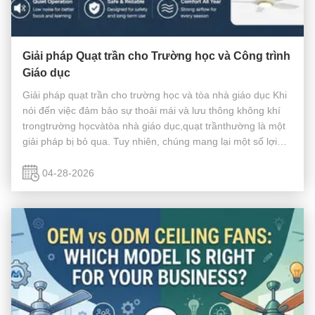
Giải pháp Quạt trần cho Trường học và Công trình
Giáo dục
Giải pháp quạt trần cho trường học và tòa nhà giáo dục Khi
nói đến việc đảm bảo sự thoải mái và lưu thông không khí
trongtrường họcvàtòa nhà giáo dục,quạt trầnthường là một
giải pháp bị bỏ qua. Tuy nhiên, chúng mang lại một số lợi
ích, bao gồmtăng lưu thông không khí,làm mát hiệu quả về
chi phí, vàm...
04-28-2026