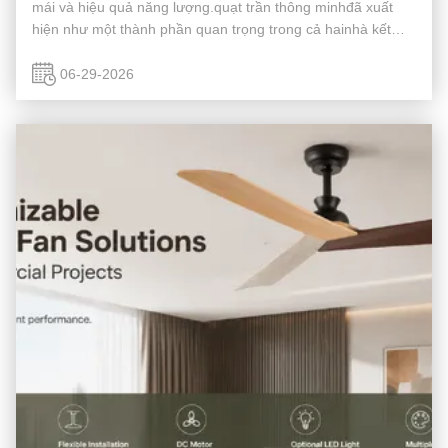
mái và hiệu quả năng lượng.quạt trần thông minhđã xuất
hiện như một thành phần quan trọng trong cả hainhà kết
nốivàkhông gian thương mại, kết hợplưu lượng không khí
hiệu quả, ánh sáng t...
06-29-2026