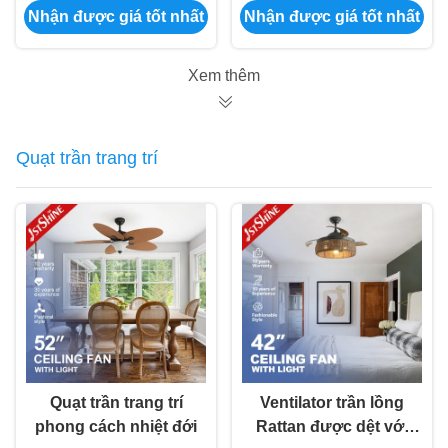
Nhận được giá tốt nhất
Nhận được giá tốt nhất
cánh quạt nhẹ
đổi 45W động cơ AC
Xem thêm
Quạt trần trang trí
Quạt trần trang trí
Ventilator trần lồng
phong cách nhiệt đới
Rattan được dệt với