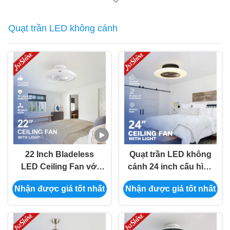
Quạt trần LED không cánh
22 Inch Bladeless
Quạt trần LED không
LED Ceiling Fan với
cánh 24 inch cấu hình
DC Motor và Đèn LED
thấp cho phòng ngủ
Nhận được giá tốt nhất
Nhận được giá tốt nhất
có thể tắt cho phòng
trẻ em
học hiện đại