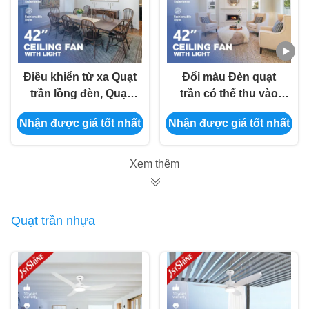
Điều khiển từ xa Quạt
Đổi màu Đèn quạt
trần lồng đèn, Quạt
trần có thể thu vào
trần LED trang trí
3000K cho phòng
Nhận được giá tốt nhất
Nhận được giá tốt nhất
ngủ khách sạn
Xem thêm
Quạt trần nhựa