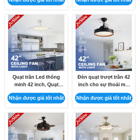
khiển từ xa 6 tốc độ
điều khiển từ xa 6 tốc
độ
Quạt trần Led thông
Đèn quạt trượt trần 42
minh 42 inch, Quạt
inch cho sự thoải mái
trần vô hình động cơ
và thuận tiện
Nhận được giá tốt nhất
Nhận được giá tốt nhất
Dc cho phòng ngủ