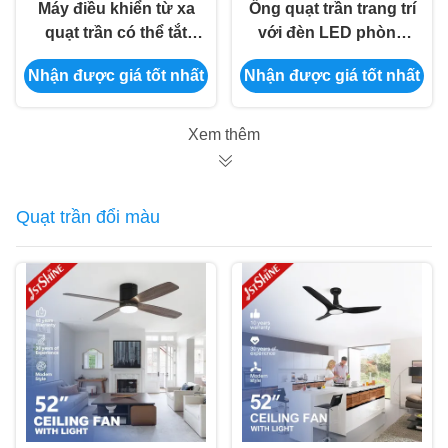
Máy điều khiển từ xa
Ống quạt trần trang trí
quạt trần có thể tắt
với đèn LED phòng
LED Trần thấp Phòng
khách yên tĩnh động
Nhận được giá tốt nhất
Nhận được giá tốt nhất
khách hiện đại
cơ DC
Xem thêm
Quạt trần đổi màu