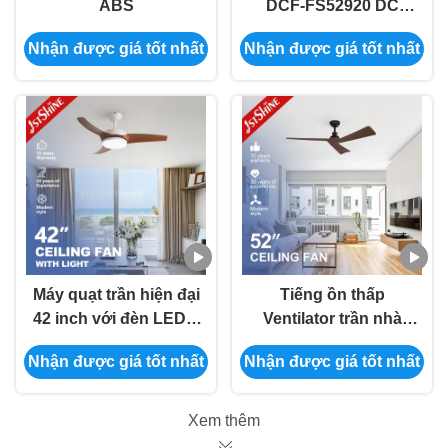
ABS
DCF-FS52920 DC
Motor Ceiling Fan
Nhận được giá tốt nhất
Nhận được giá tốt nhất
Natural Wind
Máy quạt trần hiện đại
Tiếng ồn thấp
42 inch với đèn LED 3
Ventilator trần nhà
màu và lưỡi cỏ gỗ
màu đen mịn với lưỡi
Nhận được giá tốt nhất
Nhận được giá tốt nhất
cỏ gỗ tối và loại công
tắc điều khiển từ xa
Xem thêm