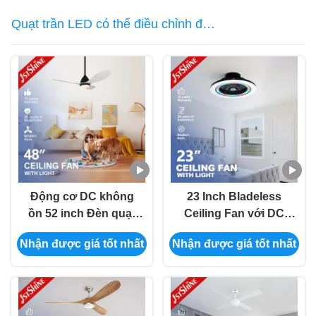
Quạt trần LED có thể điều chỉnh độ
sáng
Động cơ DC không
23 Inch Bladeless
ồn 52 inch Đèn quạt
Ceiling Fan với DC
trần LED có thể tắt
Motor RGB Light và
Nhận được giá tốt nhất
Nhận được giá tốt nhất
với ánh sáng có thể
điều khiển từ xa cho
thay đổi 3 màu
phòng ngủ