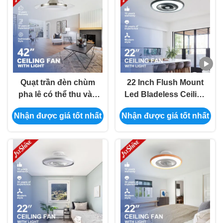
Quạt trần đèn chùm
22 Inch Flush Mount
pha lê có thể thu vào
Led Bladeless Ceiling
42 inch Sử dụng
Fan Low Profile
Nhận được giá tốt nhất
Nhận được giá tốt nhất
trong nhà
Dimming Light