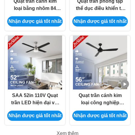
Quạt trần cánh kim
Quạt trần phòng tập
loại bằng nhôm 84
thể dục điều khiển từ
inch Động cơ biến tần
xa OEM với phòng tập
Nhận được giá tốt nhất
Nhận được giá tốt nhất
không chổi than
thể dục ánh sáng
SAA 52in 110V Quạt
Quạt trần cánh kim
trần LED hiện đại với
loại công nghiệp
lưỡi kim loại
Patio 52 inch có điều
Nhận được giá tốt nhất
Nhận được giá tốt nhất
khiển từ xa
Xem thêm