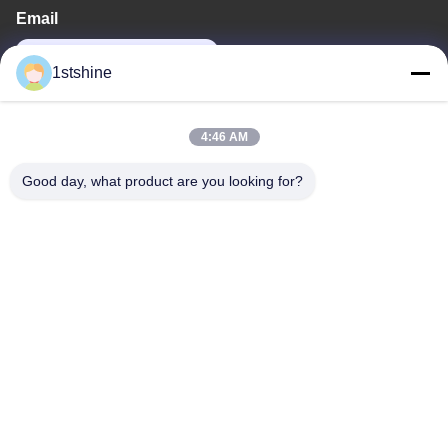
Email
oprta@1stshine.com
1stshine
Địa chỉ của chúng tôi
4:46 AM
Địa chỉ
Good day, what product are you looking for?
No.126, zhongheng avenue, Baoyu Village, Henglan Town,
Zhongshan City, Quảng Đông Province, China
Điện thoại
86--18126432925
Chính sách bảo mật
|
Sơ đồ trang web
Trung Quốc chất lượng tốt Quạt trần đèn LED từ xa Nhà cung