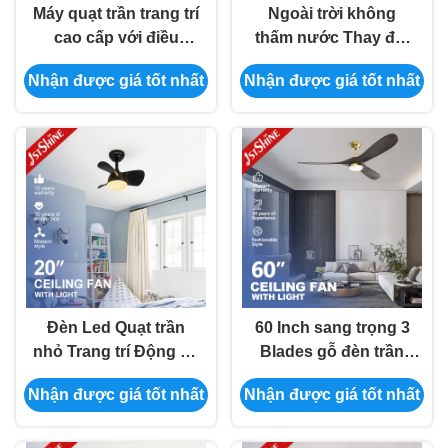
Máy quạt trần trang trí
Ngoài trời không
cao cấp với điều
thấm nước Thay đổi
khiển ứng dụng
màu sắc Quạt trần
Nhận được giá tốt nhất
Nhận được giá tốt nhất
thông minh cho ngôi
Tiết kiệm năng lượng
nhà thông minh
điện năng thấp
Đèn Led Quạt trần
60 Inch sang trọng 3
nhỏ Trang trí Động cơ
Blades gỗ đèn trần
DC yên tĩnh cho
với động cơ DC Fan
Nhận được giá tốt nhất
Nhận được giá tốt nhất
phòng nhỏ
Quiet