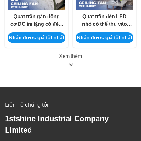
Quạt trần gắn động
Quạt trần đèn LED
cơ DC im lặng có đèn,
nhỏ có thể thu vào
quạt cấu hình thấp
thông minh 42 inch
Nhận được giá tốt nhất
Nhận được giá tốt nhất
cho phòng ngủ
Điều khiển Wifi cho
phòng ngủ
Xem thêm
Liên hệ chúng tôi
1stshine Industrial Company
Limited