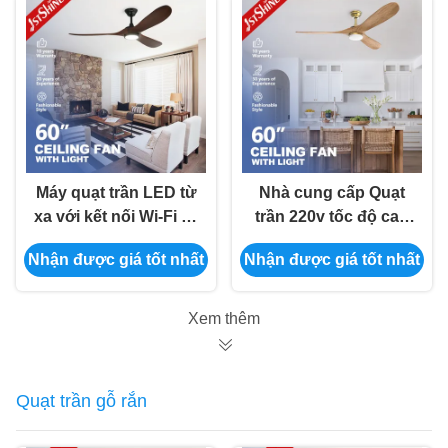
Máy quạt trần LED từ
Nhà cung cấp Quạt
xa với kết nối Wi-Fi và
trần 220v tốc độ cao
tùy chọn tùy chỉnh
Đen hiện đại Bldc
Nhận được giá tốt nhất
Nhận được giá tốt nhất
động cơ gỗ LED Quạt
trần ánh sáng
Xem thêm
Quạt trần gỗ rắn