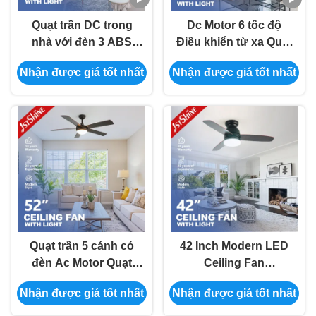
Quạt trần DC trong
Dc Motor 6 tốc độ
nhà với đèn 3 ABS
Điều khiển từ xa Quạt
Blade Tiếng ồn thấp
trần màu trắng với 4
Nhận được giá tốt nhất
Nhận được giá tốt nhất
hơn cho trường học
cánh MDF
Quạt trần 5 cánh có
42 Inch Modern LED
đèn Ac Motor Quạt
Ceiling Fan
trần Led hiện đại điều
Reversible 6 Speed
Nhận được giá tốt nhất
Nhận được giá tốt nhất
khiển từ xa 3 tốc độ
Choice với MDF
Blade