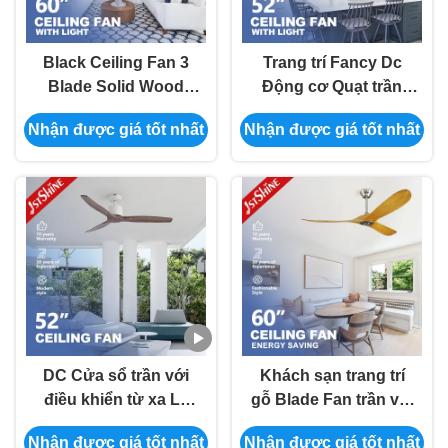
Black Ceiling Fan 3
Trang trí Fancy Dc
Blade Solid Wood
Động cơ Quạt trần
Blade Động cơ DC
điều khiển từ xa im
Nhận được giá tốt nhất
Nhận được giá tốt nhất
tốc độ cao, tiếng ồn
lặng Đèn Led CE SAA
thấp
DC Cửa sổ trần với
Khách sạn trang trí
điều khiển từ xa Lá
gỗ Blade Fan trần với
gỗ rắn tốc độ cao
DC Motor điều khiển
Nhận được giá tốt nhất
Nhận được giá tốt nhất
từ xa