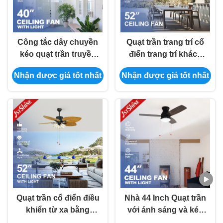
Công tắc dây chuyền
Quạt trần trang trí cổ
kéo quạt trần truyền
điển trang trí khách
thống AC hiện đại 4
sạn Thiết kế hoa tiết
Nhận được giá tốt nhất
Nhận được giá tốt nhất
lưỡi MDF
kiệm năng lượng 52
inch
Quạt trần cổ điển điều
Nhà 44 Inch Quạt trần
khiển từ xa bằng
với ánh sáng và kéo
động cơ im lặng với 5
dây chuyền chuyển