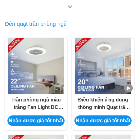
Đèn quạt trần phòng ngủ
Trần phòng ngủ màu
Điều khiển ứng dụng
trắng Fan Light DC
thông minh Quạt trần
Motor Flush Mount
LED 20 inch cho
Nhận được giá tốt nhất
Nhận được giá tốt nhất
Quiet Energy Saving
phòng ngủ