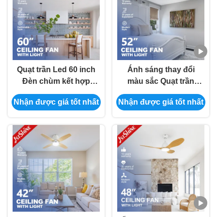
Quạt trần Led 60 inch
Ánh sáng thay đổi
Đèn chùm kết hợp
màu sắc Quạt trần
chiếu sáng Lưỡi gỗ
trong nhà LED có thể
Nhận được giá tốt nhất
Nhận được giá tốt nhất
nguyên khối
điều chỉnh độ sáng
với điều khiển từ xa