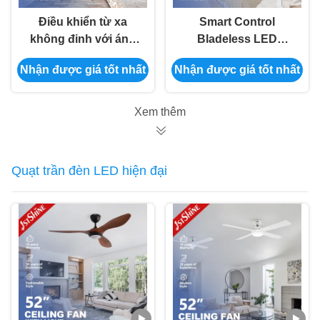
Điều khiển từ xa
Smart Control
không đinh với ánh
Bladeless LED
sáng có thể tắt
Ceiling Fan Phong
Nhận được giá tốt nhất
Nhận được giá tốt nhất
cách hiện đại DC
Motor Dimmable LED
Light
Xem thêm
Quạt trần đèn LED hiện đại