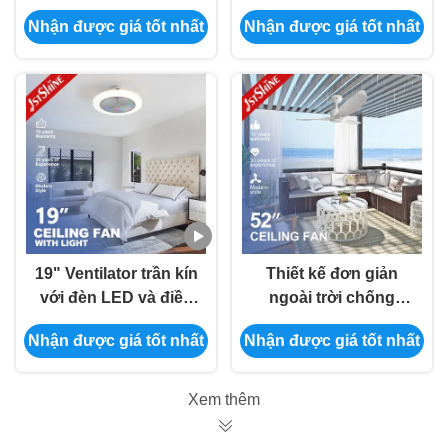
ngược âm thầm động
Nhận được giá tốt nhất
Nhận được giá tốt nhất
cơ DC aBS Blade
19" Ventilator trần kín
Thiết kế đơn giản
với đèn LED và điều
ngoài trời chống
khiển từ xa Flush
nước ABS Blades
Nhận được giá tốt nhất
Nhận được giá tốt nhất
Mount DC Motor
Fan trần với điều
khiển từ xa
Xem thêm