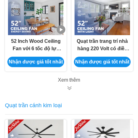
52 Inch Wood Ceiling
Quạt trần trang trí nhà
Fan với 6 tốc độ lựa
hàng 220 Volt có điều
chọn Solid Wood
khiển từ xa bằng đèn
Nhận được giá tốt nhất
Nhận được giá tốt nhất
Blades và năng
Led
lượng hiệu quả DC
Motor
Xem thêm
Quạt trần cánh kim loại