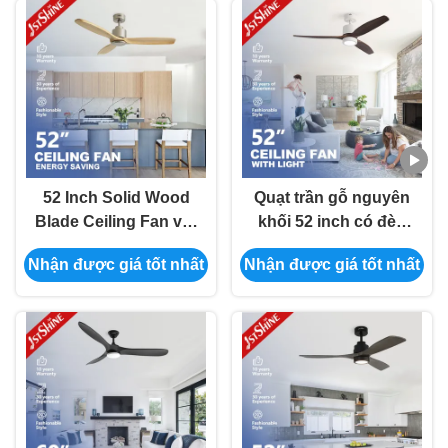
52 Inch Solid Wood
Quạt trần gỗ nguyên
Blade Ceiling Fan với
khối 52 inch có đèn
điều khiển từ xa
LED và điều khiển từ
Nhận được giá tốt nhất
Nhận được giá tốt nhất
xa, hoạt động êm ái
với hiệu suất cao