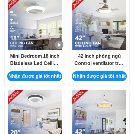
Mini Bedroom 18 inch
42 Inch phòng ngủ
Bladeless Led Ceiling
Control ventilator trần
Fan Dc Motor 6 tốc độ
không nhìn thấy
Nhận được giá tốt nhất
Nhận được giá tốt nhất
điều khiển từ xa
phòng ventilator ánh
sáng tiếng ồn thấp