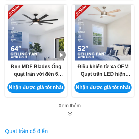
Đen MDF Blades Ống
Điều khiển từ xa OEM
quạt trần với đèn 6
Quạt trần LED hiện
tốc độ điều khiển từ
đại với 5 cánh MDF
Nhận được giá tốt nhất
Nhận được giá tốt nhất
xa điều khiển ứng
nhẹ
dụng
Xem thêm
Quạt trần cổ điển