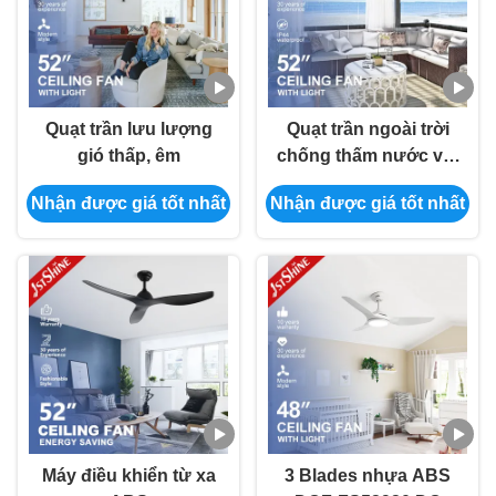
Quạt trần lưu lượng
Quạt trần ngoài trời
gió thấp, êm
chống thấm nước với
3 cánh quạt nhựa và
Nhận được giá tốt nhất
Nhận được giá tốt nhất
đèn LED trắng
Máy điều khiển từ xa
3 Blades nhựa ABS