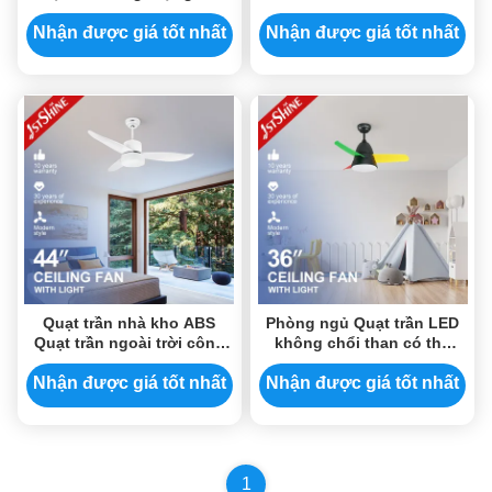
tiết kiệm năng lượng tiêu
kiệm năng lượng
thụ thấp
Nhận được giá tốt nhất
Nhận được giá tốt nhất
Quạt trần nhà kho ABS
Phòng ngủ Quạt trần LED
Quạt trần ngoài trời công
không chổi than có thể
nghiệp với cánh nhựa
điều chỉnh độ sáng với
chứng nhận RoHS từ xa
Nhận được giá tốt nhất
Nhận được giá tốt nhất
1