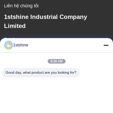
Liên hệ chúng tôi
1stshine Industrial Company
Limited
Email
1stshine
oprta@1stshine.com
6:36 AM
Địa chỉ của chúng tôi
Good day, what product are you looking for?
Địa chỉ
No.126, zhongheng avenue, Baoyu Village, Henglan Town,
Zhongshan City, Quảng Đông Province, China
Điện thoại
86--18126432925