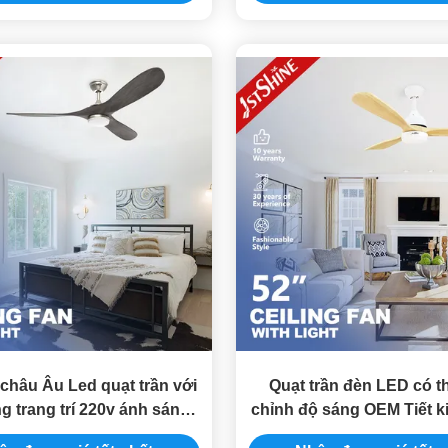
 châu Âu Led quạt trần với
Quạt trần đèn LED có t
g trang trí 220v ánh sáng
chỉnh độ sáng OEM Tiết 
tắt
lượng Động cơ đồng D