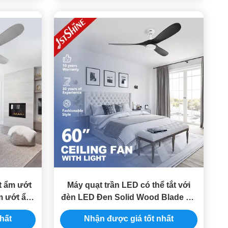
t ẩm ướt
Máy quạt trần LED có thể tắt với
m ướt ẩm
đèn LED Đen Solid Wood Blade Dc
Motor
hất
Nhận được giá tốt nhất