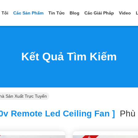
 Tôi
Các Sản Phẩm
Tin Tức
Blog
Các Giải Pháp
Video
Kết Quả Tìm Kiếm
hà Sản Xuất Trực Tuyến
0v Remote Led Ceiling Fan ]
Phù