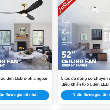
rào đèn LED ở phía ngoài
5 tốc độ động cơ chuyển đ
điều khiển từ xa đèn LED 
với lưỡi gỗ nhẹ
ận được giá tốt nhất
Nhận được giá tốt n