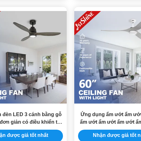
n đèn LED 3 cánh bằng gỗ
Ứng dụng ẩm ướt ẩm ướ
í đơn giản có điều khiển từ
ẩm ướt ẩm ướt ẩm ướt ẩ
xa
ướt ẩm
ận được giá tốt nhất
Nhận được giá tốt n