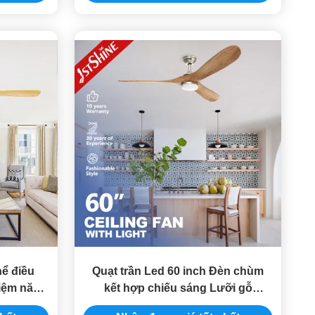
hể điều
Quạt trần Led 60 inch Đèn chùm
kiệm năng
kết hợp chiếu sáng Lưỡi gỗ
C 220V
nguyên khối