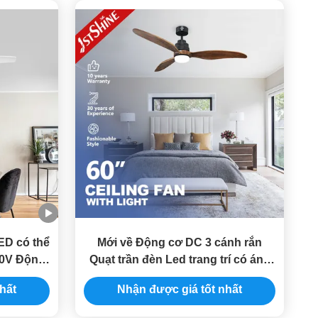
ED có thể
Mới về Động cơ DC 3 cánh rắn
10V Động
Quạt trần đèn Led trang trí có ánh
ảo ngược
sáng
hất
Nhận được giá tốt nhất