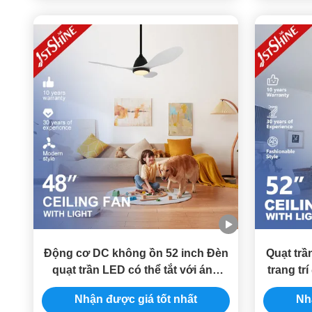
Động cơ DC không ồn 52 inch Đèn
Quạt trầ
quạt trần LED có thể tắt với ánh
trang tr
sáng có thể thay đổi 3 màu
Nhận được giá tốt nhất
Nh