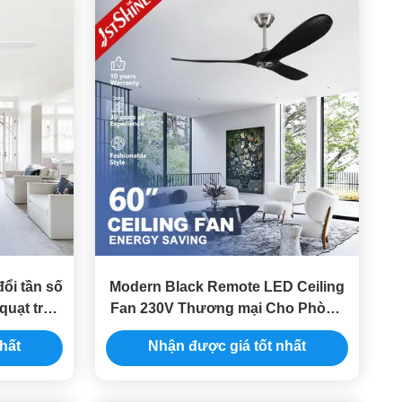
ổi tần số
Modern Black Remote LED Ceiling
quạt trần
Fan 230V Thương mại Cho Phòng
Trò Trọ CE
hất
Nhận được giá tốt nhất