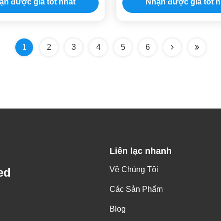
ận được giá tốt nhất
Nhận được giá tốt n
1
2
3
4
5
6
Liên lạc nhanh
Về Chúng Tôi
ed
Các Sản Phẩm
Blog