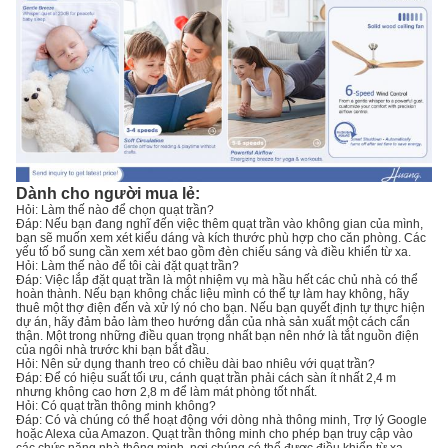
Dành cho người mua lẻ:
Hỏi: Làm thế nào để chọn quạt trần?
Đáp: Nếu bạn đang nghĩ đến việc thêm quạt trần vào không gian của mình,
bạn sẽ muốn xem xét kiểu dáng và kích thước phù hợp cho căn phòng. Các
yếu tố bổ sung cần xem xét bao gồm đèn chiếu sáng và điều khiển từ xa.
Hỏi: Làm thế nào để tôi cài đặt quạt trần?
Đáp: Việc lắp đặt quạt trần là một nhiệm vụ mà hầu hết các chủ nhà có thể
hoàn thành. Nếu bạn không chắc liệu mình có thể tự làm hay không, hãy
thuê một thợ điện đến và xử lý nó cho bạn. Nếu bạn quyết định tự thực hiện
dự án, hãy đảm bảo làm theo hướng dẫn của nhà sản xuất một cách cẩn
thận. Một trong những điều quan trọng nhất bạn nên nhớ là tắt nguồn điện
của ngôi nhà trước khi bạn bắt đầu.
Hỏi: Nên sử dụng thanh treo có chiều dài bao nhiêu với quạt trần?
Đáp: Để có hiệu suất tối ưu, cánh quạt trần phải cách sàn ít nhất 2,4 m
nhưng không cao hơn 2,8 m để làm mát phòng tốt nhất.
Hỏi: Có quạt trần thông minh không?
Đáp: Có và chúng có thể hoạt động với dòng nhà thông minh, Trợ lý Google
hoặc Alexa của Amazon. Quạt trần thông minh cho phép bạn truy cập vào