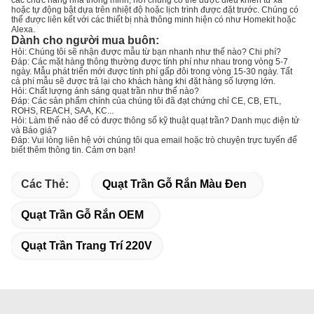
các chức năng nhà thông minh, nơi chúng có thể được điều khiển từ xa
hoặc tự động bật dựa trên nhiệt độ hoặc lịch trình được đặt trước. Chúng có
thể được liên kết với các thiết bị nhà thông minh hiện có như Homekit hoặc
Alexa.
Dành cho người mua buôn:
Hỏi: Chúng tôi sẽ nhận được mẫu từ bạn nhanh như thế nào? Chi phí?
Đáp: Các mặt hàng thông thường được tính phí như nhau trong vòng 5-7
ngày. Mẫu phát triển mới được tính phí gấp đôi trong vòng 15-30 ngày. Tất
cả phí mẫu sẽ được trả lại cho khách hàng khi đặt hàng số lượng lớn.
Hỏi: Chất lượng ánh sáng quạt trần như thế nào?
Đáp: Các sản phẩm chính của chúng tôi đã đạt chứng chỉ CE, CB, ETL,
ROHS, REACH, SAA, KC...
Hỏi: Làm thế nào để có được thông số kỹ thuật quạt trần? Danh mục điện tử
và Báo giá?
Đáp: Vui lòng liên hệ với chúng tôi qua email hoặc trò chuyện trực tuyến để
biết thêm thông tin. Cảm ơn bạn!
Các Thẻ:
Quạt Trần Gỗ Rắn Màu Đen
Quạt Trần Gỗ Rắn OEM
Quạt Trần Trang Trí 220V