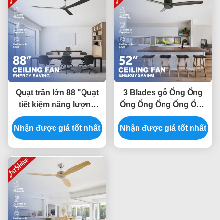
Quạt trần lớn 88 "Quạt
3 Blades gỗ Ống Ống
tiết kiệm năng lượng
Ống Ống Ống Ống Ống
động cơ Dc Blade
Ống Ống Ống Ống Ống
Nhận được giá tốt nhất
Wood Blade cho văn
Ống Ống Ống Ống Ống
Nhận được giá tốt nhất
phòng
Ống Ống Ống Ống Ống
Ống Ống