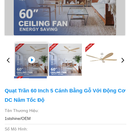
Quạt Trần 60 Inch 5 Cánh Bằng Gỗ Với Động Cơ
DC Năm Tốc Độ
Tên Thương Hiệu:
1stshine/OEM
Số Mô Hình: