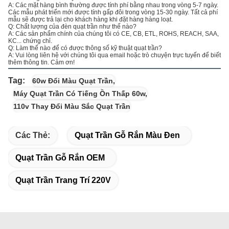
A: Các mặt hàng bình thường được tính phí bằng nhau trong vòng 5-7 ngày.
Các mẫu phát triển mới được tính gấp đôi trong vòng 15-30 ngày. Tất cả phí
mẫu sẽ được trả lại cho khách hàng khi đặt hàng hàng loạt.
Q: Chất lượng của đèn quạt trần như thế nào?
A: Các sản phẩm chính của chúng tôi có CE, CB, ETL, ROHS, REACH, SAA,
KC... chứng chỉ.
Q: Làm thế nào để có được thông số kỹ thuật quạt trần?
A: Vui lòng liên hệ với chúng tôi qua email hoặc trò chuyện trực tuyến để biết
thêm thông tin. Cảm ơn!
Tag:
60w Đổi Màu Quạt Trần
,
Máy Quạt Trần Có Tiếng Ồn Thấp 60w
,
110v Thay Đổi Màu Sắc Quạt Trần
Các Thẻ:
Quạt Trần Gỗ Rắn Màu Đen
Quạt Trần Gỗ Rắn OEM
Quạt Trần Trang Trí 220V