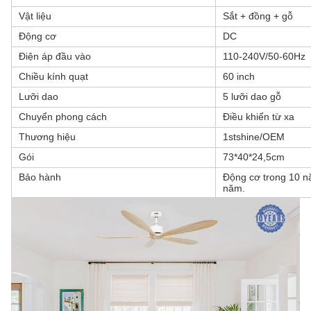
Vật liệu
Sắt + đồng + gỗ
Động cơ
DC
Điện áp đầu vào
110-240V/50-60Hz
Chiều kính quạt
60 inch
Lưỡi dao
5 lưỡi dao gỗ
Chuyển phong cách
Điều khiển từ xa
Thương hiệu
1stshine/OEM
Gói
73*40*24,5cm
Bảo hành
Động cơ trong 10 nă
năm.