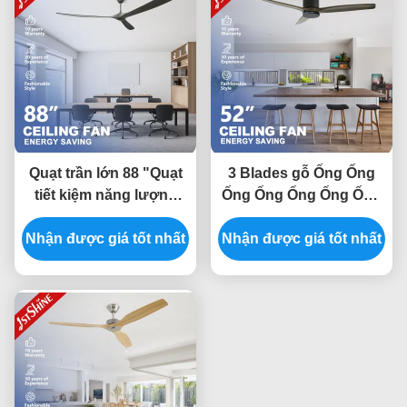
Quạt trần lớn 88 "Quạt
3 Blades gỗ Ống Ống
tiết kiệm năng lượng
Ống Ống Ống Ống Ống
động cơ Dc Blade
Ống Ống Ống Ống Ống
Nhận được giá tốt nhất
Wood Blade cho văn
Ống Ống Ống Ống Ống
Nhận được giá tốt nhất
phòng
Ống Ống Ống Ống Ống
Ống Ống