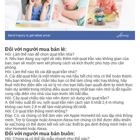
Đối với người mua bán lẻ:
Hỏi: Làm thế nào để chọn quạt trần nhà?
A: Nếu bạn đang suy nghĩ về việc thêm một quạt trần vào không gian của
bạn, bạn sẽ muốn xem xét phong cách và kích thước phù hợp cho căn
phòng..
Hỏi: Làm thế nào tôi cài đặt quạt trần nhà?
A: Cài đặt quạt trần là một nhiệm vụ mà hầu hết chủ nhà có thể hoàn thành.
Nếu bạn không chắc chắn liệu bạn có thể làm công việc hay không, hãy
thuê một thợ điện đến và xử lý nó cho bạn.Nếu bạn quyết định tự mình thực
hiện dự ánMột trong những điều quan trọng nhất bạn nên nhớ là tắt nguồn
cung cấp điện cho nhà của bạn trước khi bắt đầu.
Hỏi: Cây quạt chiều dài nào nên được sử dụng với quạt trần?
A: Để hiệu suất tối ưu, lưỡi quạt trần nên cách sàn ít nhất 2,4 m nhưng
không cao hơn 2,8 m để làm mát phòng tốt nhất.
Hỏi: Có quạt trần thông minh không?
Đáp: Có, và chúng có thể làm việc với Apple HomeKit bộ sưu tập nhà thông
minh, Trợ lý Google hoặc Amazon Alexa.nơi chúng có thể được điều khiển
từ xaChúng có thể được kết nối với các thiết bị gia đình thông minh hiện có
như Homekit hoặc Alexa.
Đối với người mua bán buôn:
Hỏi: Chúng ta có thể lấy mẫu nhanh như thế nào?