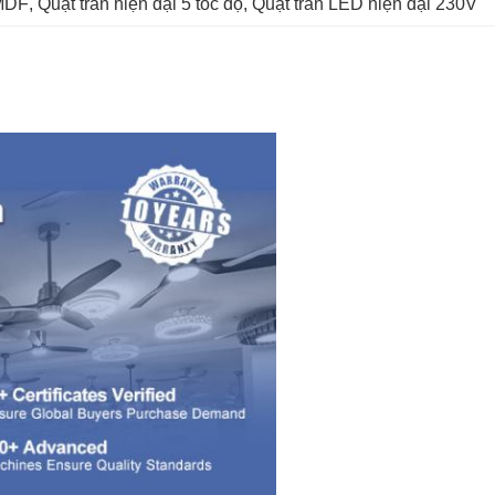
 MDF
, 
Quạt trần hiện đại 5 tốc độ
, 
Quạt trần LED hiện đại 230V