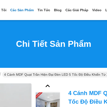
 Tôi
Các Sản Phẩm
Tin Tức
Blog
Các Giải Pháp
Video
Chi Tiết Sản Phẩm
4 Cánh MDF Quạt Trần Hiện Đại Đèn LED 5 Tốc Độ Điều Khiển Từ
4 Cánh MDF Q
Tốc Độ Điều 