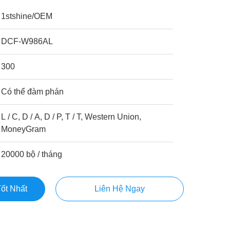
1stshine/OEM
DCF-W986AL
300
Có thể đàm phán
L / C, D / A, D / P, T / T, Western Union,
MoneyGram
20000 bộ / tháng
ốt Nhất
Liên Hệ Ngay