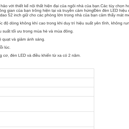
 hảo với thiết kế nội thất hiện đại của ngôi nhà của bạn.Các tùy chọn 
 không gian của bạn trông hiện tại và truyền cảm hứngĐèn đèn LED hiệu
i dao 52 inch giữ cho các phòng lớn trong nhà của bạn cảm thấy mát m
 độ dòng không khí cao trong khi duy trì hiệu suất yên tĩnh, không ru
 suất tối ưu trong mùa hè và mùa đông.
ộ quạt và giảm ánh sáng.
i lúc.
 cơ, đèn LED và điều khiển từ xa có 2 năm.