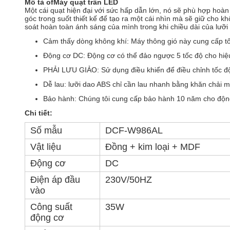
Mô tả
o
f
Máy quạt trần LED
Một cái quạt hiện đại với sức hấp dẫn lớn, nó sẽ phù hợp hoàn
góc trong suốt thiết kế để tạo ra một cái nhìn mà sẽ giữ cho
soát hoàn toàn ánh sáng của mình trong khi chiều dài của lưỡ
Cảm thấy dòng không khí: Máy thông gió này cung cấp tốc
Động cơ DC: Động cơ có thể đảo ngược 5 tốc độ cho hiệu
PHẢI LƯU GIẢO: Sử dụng điều khiển để điều chỉnh tốc đ
Dễ lau: lưỡi dao ABS chỉ cần lau nhanh bằng khăn chải mỗ
Bảo hành: Chúng tôi cung cấp bảo hành 10 năm cho động
Chi tiết:
Số mẫu
DCF-W986AL
Vật liệu
Đồng + kim loại + MDF
Động cơ
DC
Điện áp đầu
230V/50HZ
vào
Công suất
35W
động cơ