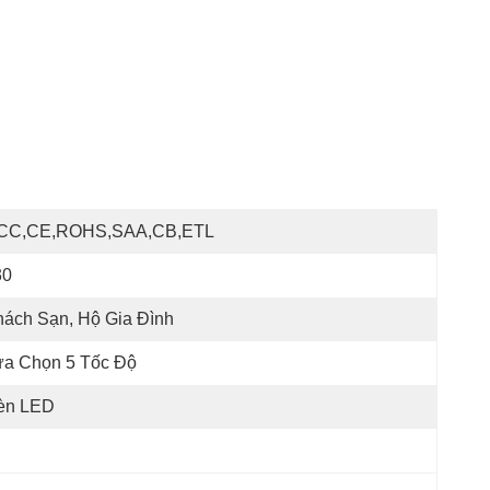
CC,CE,ROHS,SAA,CB,ETL
30
ách Sạn, Hộ Gia Đình
ựa Chọn 5 Tốc Độ
èn LED