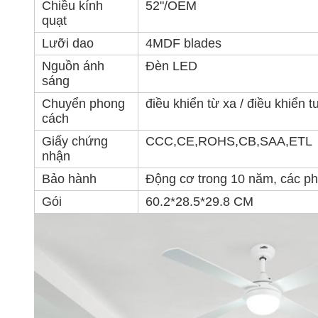
Chiều kính
52"/OEM
quạt
Lưỡi dao
4MDF blades
Nguồn ánh
Đèn LED
sáng
Chuyển phong
điều khiển từ xa / điều khiển 
cách
Giấy chứng
CCC,CE,ROHS,CB,SAA,ETL
nhận
Bảo hành
Động cơ trong 10 năm, các ph
Gói
60.2*28.5*29.8 CM