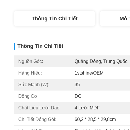
Thông Tin Chi Tiết
Mô 
Thông Tin Chi Tiết
Nguồn Gốc:
Quảng Đông, Trung Quốc
Hàng Hiệu:
1stshine/OEM
Sức Mạnh (W):
35
Động Cơ:
DC
Chất Liệu Lưỡi Dao:
4 Lưỡi MDF
Chi Tiết Đóng Gói:
60,2 * 28,5 * 29,8cm