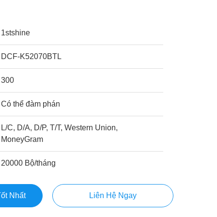
1stshine
DCF-K52070BTL
300
Có thể đàm phán
L/C, D/A, D/P, T/T, Western Union,
MoneyGram
20000 Bộ/tháng
ốt Nhất
Liên Hệ Ngay