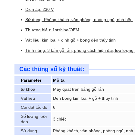
Điện áp: 230 V
Sử dụng: Phòng khách, văn phòng, phòng ngủ, nhà bếp
Thương hiệu: 1stshine/OEM
Vật liệu: kim loại + đinh gỗ + bóng đèn thủy tinh
Tính năng: 3 tấm gỗ rắn, phong cách hiện đại, lưu lượng
Các thông số kỹ thuật:
Parameter
Mô tả
từ khóa
Máy quạt trần bằng gỗ rắn
Vật liệu
Đèn bóng kim loại + gỗ + thủy tinh
Cài đặt tốc độ
6
Số lượng lưỡi
3 chiếc
dao
Sử dụng
Phòng khách, văn phòng, phòng ngủ, nhà