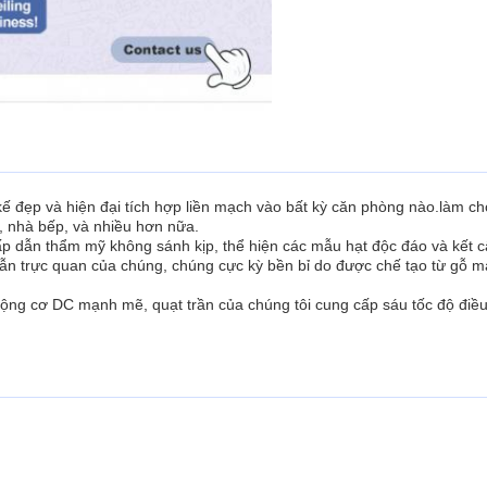
 kế đẹp và hiện đại tích hợp liền mạch vào bất kỳ căn phòng nào.làm ch
 nhà bếp, và nhiều hơn nữa.
hấp dẫn thẩm mỹ không sánh kịp, thể hiện các mẫu hạt độc đáo và kết 
ẫn trực quan của chúng, chúng cực kỳ bền bỉ do được chế tạo từ gỗ m
động cơ DC mạnh mẽ, quạt trần của chúng tôi cung cấp sáu tốc độ điề