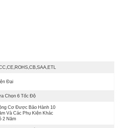
CC,CE,ROHS,CB,SAA,ETL
ện Đại
ựa Chọn 6 Tốc Độ
ộng Cơ Được Bảo Hành 10 
ăm Và Các Phụ Kiện Khác 
ó 2 Năm