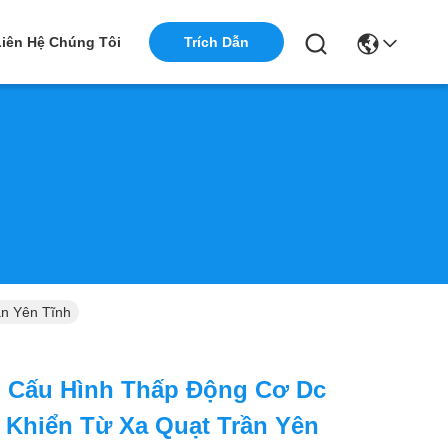
Trích Dẫn
Liên Hệ Chúng Tôi
ần Yên Tĩnh
d Cấu Hình Thấp Động Cơ Dc
 Khiển Từ Xa Quạt Trần Yên