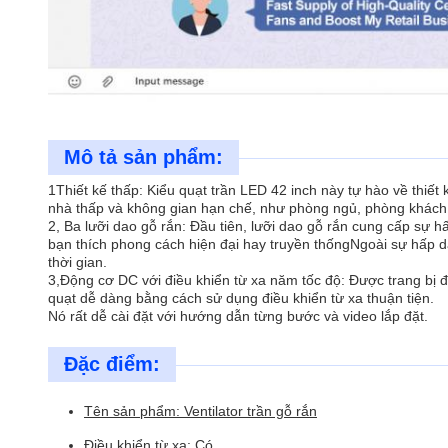
Mô tả sản phẩm:
1Thiết kế thấp: Kiểu quạt trần LED 42 inch này tự hào về thiết
nhà thấp và không gian hạn chế, như phòng ngủ, phòng khách,
2, Ba lưỡi dao gỗ rắn: Đầu tiên, lưỡi dao gỗ rắn cung cấp sự 
bạn thích phong cách hiện đại hay truyền thốngNgoài sự hấp d
thời gian.
3,Động cơ DC với điều khiển từ xa năm tốc độ: Được trang bị 
quạt dễ dàng bằng cách sử dụng điều khiển từ xa thuận tiện.
Nó rất dễ cài đặt với hướng dẫn từng bước và video lắp đặt.
Đặc điểm:
Tên sản phẩm: Ventilator trần gỗ rắn
Điều khiển từ xa: Có