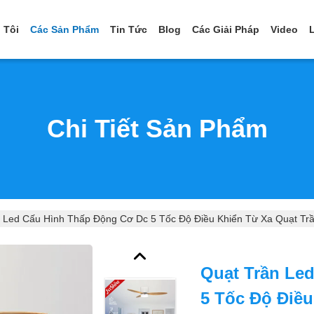
 Tôi
Các Sản Phẩm
Tin Tức
Blog
Các Giải Pháp
Video
Chi Tiết Sản Phẩm
 Led Cấu Hình Thấp Động Cơ Dc 5 Tốc Độ Điều Khiển Từ Xa Quạt Tr
Quạt Trần Le
5 Tốc Độ Điều