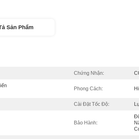
Tả Sản Phẩm
Chứng Nhận:
C
ển 
Phong Cách:
Hi
Cài Đặt Tốc Độ:
L
Đ
Bảo Hành:
N
C