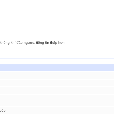
 không khí đảo ngược, tiếng ồn thấp hơn
 bếp