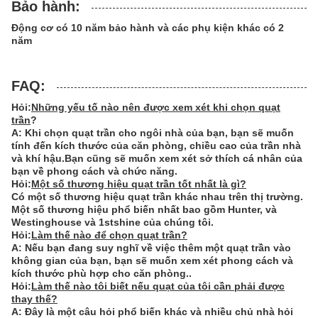
Bảo hành:
Động cơ có 10 năm bảo hành và các phụ kiện khác có 2
năm
FAQ:
Hỏi:
Những yếu tố nào nên được xem xét khi chọn quạt
trần
?
A: Khi chọn quạt trần cho ngôi nhà của bạn, bạn sẽ muốn
tính đến kích thước của căn phòng, chiều cao của trần nhà
và khí hậu.Bạn cũng sẽ muốn xem xét sở thích cá nhân của
bạn về phong cách và chức năng.
Hỏi:
Một số thương hiệu quạt trần tốt nhất là gì?
Có một số thương hiệu quạt trần khác nhau trên thị trường.
Một số thương hiệu phổ biến nhất bao gồm Hunter, và
Westinghouse và 1stshine của chúng tôi.
Hỏi:
Làm thế nào để chọn quạt trần?
A: Nếu bạn đang suy nghĩ về việc thêm một quạt trần vào
không gian của bạn, bạn sẽ muốn xem xét phong cách và
kích thước phù hợp cho căn phòng..
Hỏi:
Làm thế nào tôi biết nếu quạt của tôi cần phải được
thay thế?
A: Đây là một câu hỏi phổ biến khác và nhiều chủ nhà hỏi