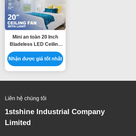
Mini an toàn 20 Inch
Bladeless LED Ceiling
Fan Flush Mount Với
Nhận được giá tốt nhất
RGB Light DC Motor
Liên hệ chúng tôi
1stshine Industrial Company
Limited