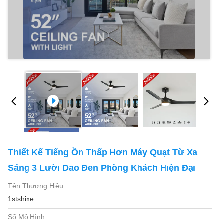
Thiết Kế Tiếng Ồn Thấp Hơn Máy Quạt Từ Xa
Sáng 3 Lưỡi Dao Đen Phòng Khách Hiện Đại
Tên Thương Hiệu:
1stshine
Số Mô Hình: