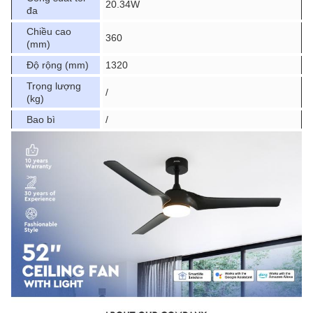
20.34W
đa
Chiều cao
360
(mm)
Độ rộng (mm)
1320
Trọng lượng
/
(kg)
Bao bì
/