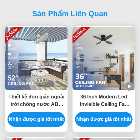
Sản Phẩm Liên Quan
Thiết kế đơn giản ngoài
36 Inch Modern Led
trời chống nước ABS
Invisible Ceiling Fan
Blades Fan trần với
Mini 4 Plywood Blades
Nhận được giá tốt nhất
điều khiển từ xa
Nhận được giá tốt nhất
Low Profile Dimming
Light