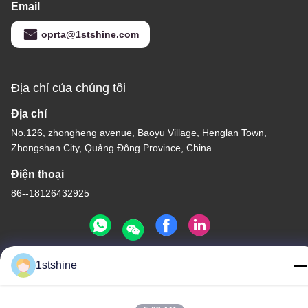
Email
oprta@1stshine.com
Địa chỉ của chúng tôi
Địa chỉ
No.126, zhongheng avenue, Baoyu Village, Henglan Town,
Zhongshan City, Quảng Đông Province, China
Điện thoại
86--18126432925
1stshine
Chính sách bảo mật
|
Sơ đồ trang web
Trung Quốc chất lượng tốt Quạt trần đèn LED từ xa Nhà cung