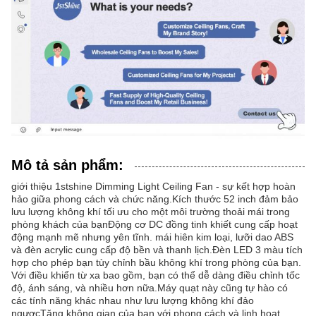
Mô tả sản phẩm:
giới thiệu 1stshine Dimming Light Ceiling Fan - sự kết hợp hoàn
hảo giữa phong cách và chức năng.Kích thước 52 inch đảm bảo
lưu lượng không khí tối ưu cho một môi trường thoải mái trong
phòng khách của bạnĐộng cơ DC đồng tinh khiết cung cấp hoạt
động mạnh mẽ nhưng yên tĩnh. mái hiên kim loại, lưỡi dao ABS
và đèn acrylic cung cấp độ bền và thanh lịch.Đèn LED 3 màu tích
hợp cho phép bạn tùy chỉnh bầu không khí trong phòng của bạn.
Với điều khiển từ xa bao gồm, bạn có thể dễ dàng điều chỉnh tốc
độ, ánh sáng, và nhiều hơn nữa.Máy quạt này cũng tự hào có
các tính năng khác nhau như lưu lượng không khí đảo
ngượcTăng không gian của bạn với phong cách và linh hoạt