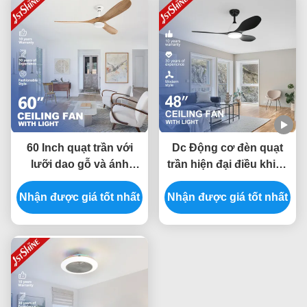
60 Inch quạt trần với
Dc Động cơ đèn quạt
lưỡi dao gỗ và ánh
trần hiện đại điều khiển
sáng có thể tắt Bldc
từ xa thông minh tiết
Nhận được giá tốt nhất
động cơ tiết kiệm năng
Nhận được giá tốt nhất
kiệm năng lượng
lượng