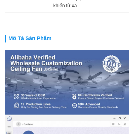
khiển từ xa
Mô Tả Sản Phẩm