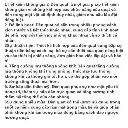
1Tiết kiệm không gian: Đèn quạt là một giải pháp tiết kiệm
không gian vì chúng kết hợp các chức năng của quạt và
đèn trong một vật cố định duy nhất, giảm nhu cầu lắp đặt
riêng biệt.
2. Độ linh hoạt: Đèn quạt có sẵn trong nhiều phong cách,
kích thước và kết thúc khác nhau, cung cấp tính linh hoạt
để phù hợp với thẩm mỹ phòng khác nhau và sở thích cá
nhân.
3Sự thuận tiện: Thiết kế tích hợp của đèn quạt cung cấp sự
thuận tiện bằng cách loại bỏ sự cần thiết của quạt riêng biệt
và các thiết bị chiếu sáng, đơn giản hóa việc lắp đặt và bảo
trì.
4. Tăng cường lưu thông không khí: Đèn quạt tăng cường
lưu thông không khí trong phòng, thúc đẩy lưu thông
không khí và thông gió tốt hơn, có thể góp phần vào môi
trường sống thoải mái hơn.
5. Sự hấp dẫn thẩm mỹ: Đèn quạt phục vụ như một yếu tố
trang trí, thêm sự hấp dẫn trực quan và tăng cường tính
thẩm mỹ tổng thể của căn phòng.
6Sử dụng nhiều mùa: Đèn quạt có thể được sử dụng trong
suốt cả năm, cung cấp làm mát trong mùa hè và giúp phân
phối không khí ấm trong mùa đông bằng cách đảo ngược
hướng quạt.