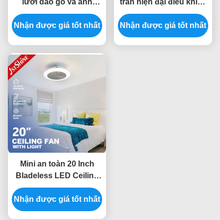
lưỡi dao gỗ và ánh
trần hiện đại điều khiển
sáng có thể tắt Bldc
từ xa thông minh tiết
Nhận được giá tốt nhất
động cơ tiết kiệm năng
Nhận được giá tốt nhất
kiệm năng lượng
lượng
Mini an toàn 20 Inch
Bladeless LED Ceiling
Fan Flush Mount Với
Nhận được giá tốt nhất
RGB Light DC Motor