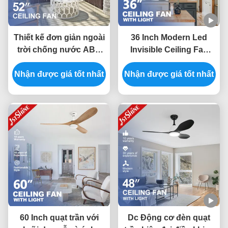
Thiết kế đơn giản ngoài
36 Inch Modern Led
trời chống nước ABS
Invisible Ceiling Fan
Blades Fan trần với
Mini 4 Plywood Blades
Nhận được giá tốt nhất
điều khiển từ xa
Nhận được giá tốt nhất
Low Profile Dimming
Light
60 Inch quạt trần với
Dc Động cơ đèn quạt