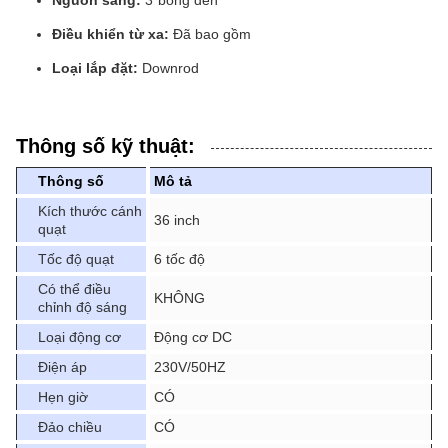
Nguồn sáng:
3*bóng đèn
Điều khiển từ xa:
Đã bao gồm
Loại lắp đặt:
Downrod
Thông số kỹ thuật:
Thông số
Mô tả
Kích thước cánh
36 inch
quạt
Tốc độ quạt
6 tốc độ
Có thể điều
KHÔNG
chỉnh độ sáng
Loại động cơ
Động cơ DC
Điện áp
230V/50HZ
Hẹn giờ
CÓ
Đảo chiều
CÓ