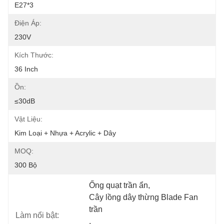
E27*3
Điện Áp:
230V
Kích Thước:
36 Inch
Ồn:
≤30dB
Vật Liệu:
Kim Loại + Nhựa + Acrylic + Dây
MOQ:
300 Bộ
Ống quạt trần ẩn
, 
Cây lồng dây thừng Blade Fan 
trần
Làm nổi bật:
, 