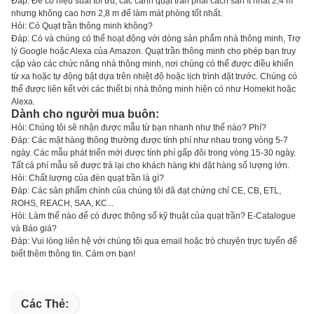
Đáp: Để có hiệu suất tối ưu, các cánh quạt trần phải cách sàn ít nhất 2,4 m
nhưng không cao hơn 2,8 m để làm mát phòng tốt nhất.
Hỏi: Có Quạt trần thông minh không?
Đáp: Có và chúng có thể hoạt động với dòng sản phẩm nhà thông minh, Trợ
lý Google hoặc Alexa của Amazon. Quạt trần thông minh cho phép bạn truy
cập vào các chức năng nhà thông minh, nơi chúng có thể được điều khiển
từ xa hoặc tự động bật dựa trên nhiệt độ hoặc lịch trình đặt trước. Chúng có
thể được liên kết với các thiết bị nhà thông minh hiện có như Homekit hoặc
Alexa.
Dành cho người mua buôn:
Hỏi: Chúng tôi sẽ nhận được mẫu từ bạn nhanh như thế nào? Phí?
Đáp: Các mặt hàng thông thường được tính phí như nhau trong vòng 5-7
ngày. Các mẫu phát triển mới được tính phí gấp đôi trong vòng 15-30 ngày.
Tất cả phí mẫu sẽ được trả lại cho khách hàng khi đặt hàng số lượng lớn.
Hỏi: Chất lượng của đèn quạt trần là gì?
Đáp: Các sản phẩm chính của chúng tôi đã đạt chứng chỉ CE, CB, ETL,
ROHS, REACH, SAA, KC...
Hỏi: Làm thế nào để có được thông số kỹ thuật của quạt trần? E-Catalogue
và Báo giá?
Đáp: Vui lòng liên hệ với chúng tôi qua email hoặc trò chuyện trực tuyến để
biết thêm thông tin. Cảm ơn bạn!
Các Thẻ: